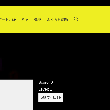
時デートとは
料金
機能
よくある質問
Score:
0
Level:
1
Start/Pause